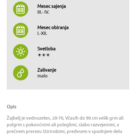
Mesec sajenja
III.- IV.
Mesec obiranja
I.-XII.
Svetloba
☀️☀️☀️
Zalivanje
malo
Opis
Žajbelj je vednozelen, 20-70, Včasih do 90 cm velik grm ali
polgrm s pokončnimi ali poleglimi, slabo razvejenimi, v
prečnem prerezu štirirobimi, predvsem v spodnjem delu