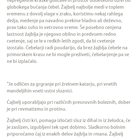
globokega bučanja čebel. Žajbelj najbolje medi v toplem
vremenu z dovolj vlage v zraku, koristimu nekaj rahlega
dežja, medenje pa navadno prekine hladno ali deževno,
prav tako suho in vetrovno vreme. Še posebno cenjena
lastnost žajblja je njegovo obilno in predvsem redno
cvetenje, saj se le v redkih letih zgodi, da bi cvetenje
izostalo. Čebelarji radi poudarijo, da brez žajblja čebele na
primorskem krasu ne bi mogle preživeti, čebelarjenje pa se
ne bi izplačalo.
"Je odličen za grgranje pri žrelnem katarju, pri vnetih
mandeljihin vneti ustni sluznici.
Ćajbelj uporabljajo pri različnih presnovnih boleznih, dober
je pri revmatizmu in protinu.
Žajbelj čisti kri, pomaga izločati sluz iz dihal in iz želodca, če
je zaslizen, izgubljeni tek spet dobimo. Sladkorno bolnim
priporočamo čaj iz enakih delov žajblja in rmana. Žajbelj