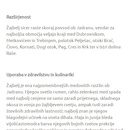
Razširjenost
Žajbelj sicer raste skoraj povsod ob Jadranu, vendar za
najboljša območja veljajo kraji med Dubrovnikom,
Metkovićem in Trebinjem, polotok Pelješac, otoki Brač,
Čiovo, Kornati, Dugi otok, Pag, Cres in Krk ter v Istri dolina
Raše.
Uporaba v zdravilstvu in kulinariki
Žajbelj je ena najpomembnejših medovitih rastlin ob
Jadranu. Njegov svetlo rumen, rahlo zelenkast med spada
med najbolj cenjene ne samo zaradi prijetnega, skladnega
okusa in vonja po žajbljevem cvetju, ampak tudi zaradi
številnih zdravilnih lastnosti; najbolj znan je njegov
blagodejni učinek na vneta dihala. Maja in junija bleda
vijoličastomodra barva njegovih bujnih cvetov prekrije
nepregledne kraške goličave in prostor dobesedno oživi od