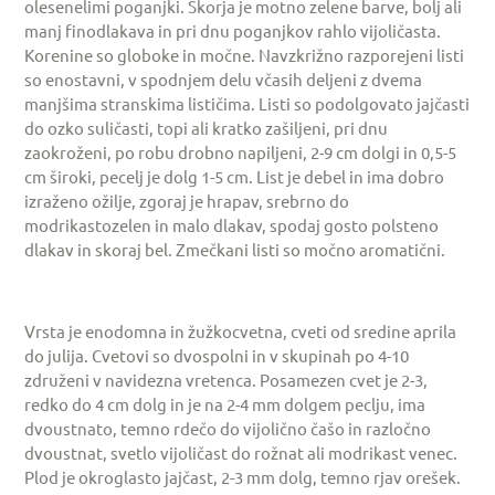
olesenelimi poganjki. Skorja je motno zelene barve, bolj ali
manj finodlakava in pri dnu poganjkov rahlo vijoličasta.
Korenine so globoke in močne. Navzkrižno razporejeni listi
so enostavni, v spodnjem delu včasih deljeni z dvema
manjšima stranskima lističima. Listi so podolgovato jajčasti
do ozko suličasti, topi ali kratko zašiljeni, pri dnu
zaokroženi, po robu drobno napiljeni, 2-9 cm dolgi in 0,5-5
cm široki, pecelj je dolg 1-5 cm. List je debel in ima dobro
izraženo ožilje, zgoraj je hrapav, srebrno do
modrikastozelen in malo dlakav, spodaj gosto polsteno
dlakav in skoraj bel. Zmečkani listi so močno aromatični.
Vrsta je enodomna in žužkocvetna, cveti od sredine aprila
do julija. Cvetovi so dvospolni in v skupinah po 4-10
združeni v navidezna vretenca. Posamezen cvet je 2-3,
redko do 4 cm dolg in je na 2-4 mm dolgem peclju, ima
dvoustnato, temno rdečo do vijolično čašo in razločno
dvoustnat, svetlo vijoličast do rožnat ali modrikast venec.
Plod je okroglasto jajčast, 2-3 mm dolg, temno rjav orešek.