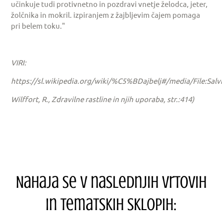
učinkuje tudi protivnetno in pozdravi vnetje želodca, jeter,
žolčnika in mokril. izpiranjem z žajbljevim čajem pomaga
pri belem toku."
VIRI:
https://sl.wikipedia.org/wiki/%C5%BDajbelj#/media/File:Salvia
Wilffort, R., Zdravilne rastline in njih uporaba, str.:414)
Nahaja se v naslednjih vrtovih
in tematskih sklopih: